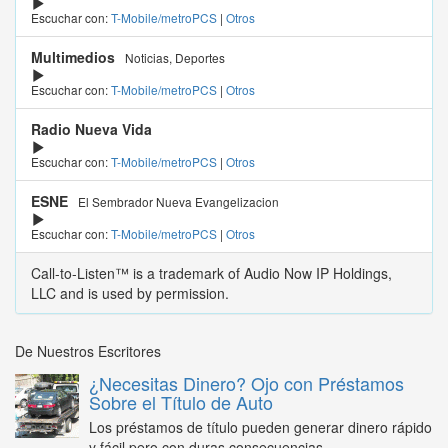
Escuchar con:
T-Mobile/metroPCS
|
Otros
Multimedios
Noticias, Deportes
Escuchar con:
T-Mobile/metroPCS
|
Otros
Radio Nueva Vida
Escuchar con:
T-Mobile/metroPCS
|
Otros
ESNE
El Sembrador Nueva Evangelizacion
Escuchar con:
T-Mobile/metroPCS
|
Otros
Call-to-Listen™ is a trademark of Audio Now IP Holdings,
LLC and is used by permission.
De Nuestros Escritores
¿Necesitas Dinero? Ojo con Préstamos
Sobre el Título de Auto
Los préstamos de título pueden generar dinero rápido
y fácil pero con duras consecuencias...