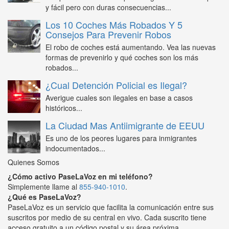
y fácil pero con duras consecuencias...
Los 10 Coches Más Robados Y 5
Consejos Para Prevenir Robos
El robo de coches está aumentando. Vea las nuevas
formas de prevenirlo y qué coches son los más
robados...
¿Cual Detención Policial es Ilegal?
Averigue cuales son ilegales en base a casos
históricos...
La Ciudad Mas Antiimigrante de EEUU
Es uno de los peores lugares para inmigrantes
indocumentados...
Quienes Somos
¿Cómo activo PaseLaVoz en mi teléfono?
Simplemente llame al
855-940-1010
.
¿Qué es PaseLaVoz?
PaseLaVoz es un servicio que facilita la comunicación entre sus
suscritos por medio de su central en vivo. Cada suscrito tiene
acceso gratuito a un código postal y su área próxima.