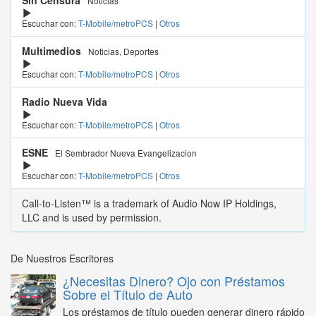
Sin Censura
Noticias
Escuchar con:
T-Mobile/metroPCS
|
Otros
Multimedios
Noticias, Deportes
Escuchar con:
T-Mobile/metroPCS
|
Otros
Radio Nueva Vida
Escuchar con:
T-Mobile/metroPCS
|
Otros
ESNE
El Sembrador Nueva Evangelizacion
Escuchar con:
T-Mobile/metroPCS
|
Otros
Call-to-Listen™ is a trademark of Audio Now IP Holdings,
LLC and is used by permission.
De Nuestros Escritores
¿Necesitas Dinero? Ojo con Préstamos
Sobre el Título de Auto
Los préstamos de título pueden generar dinero rápido