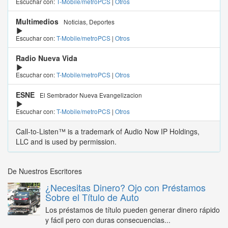
Escuchar con:
T-Mobile/metroPCS
|
Otros
Multimedios
Noticias, Deportes
Escuchar con:
T-Mobile/metroPCS
|
Otros
Radio Nueva Vida
Escuchar con:
T-Mobile/metroPCS
|
Otros
ESNE
El Sembrador Nueva Evangelizacion
Escuchar con:
T-Mobile/metroPCS
|
Otros
Call-to-Listen™ is a trademark of Audio Now IP Holdings,
LLC and is used by permission.
De Nuestros Escritores
¿Necesitas Dinero? Ojo con Préstamos
Sobre el Título de Auto
Los préstamos de título pueden generar dinero rápido
y fácil pero con duras consecuencias...