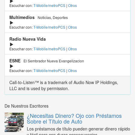
Escuchar con:
T-Mobile/metroPCS
|
Otros
Multimedios
Noticias, Deportes
Escuchar con:
T-Mobile/metroPCS
|
Otros
Radio Nueva Vida
Escuchar con:
T-Mobile/metroPCS
|
Otros
ESNE
El Sembrador Nueva Evangelizacion
Escuchar con:
T-Mobile/metroPCS
|
Otros
Call-to-Listen™ is a trademark of Audio Now IP Holdings,
LLC and is used by permission.
De Nuestros Escritores
¿Necesitas Dinero? Ojo con Préstamos
Sobre el Título de Auto
Los préstamos de título pueden generar dinero rápido
y fácil pero con duras consecuencias...