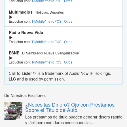
Escuchar con:
T-Mobile/metroPCS
|
Otros
Multimedios
Noticias, Deportes
Escuchar con:
T-Mobile/metroPCS
|
Otros
Radio Nueva Vida
Escuchar con:
T-Mobile/metroPCS
|
Otros
ESNE
El Sembrador Nueva Evangelizacion
Escuchar con:
T-Mobile/metroPCS
|
Otros
Call-to-Listen™ is a trademark of Audio Now IP Holdings,
LLC and is used by permission.
De Nuestros Escritores
¿Necesitas Dinero? Ojo con Préstamos
Sobre el Título de Auto
Los préstamos de título pueden generar dinero rápido
y fácil pero con duras consecuencias...