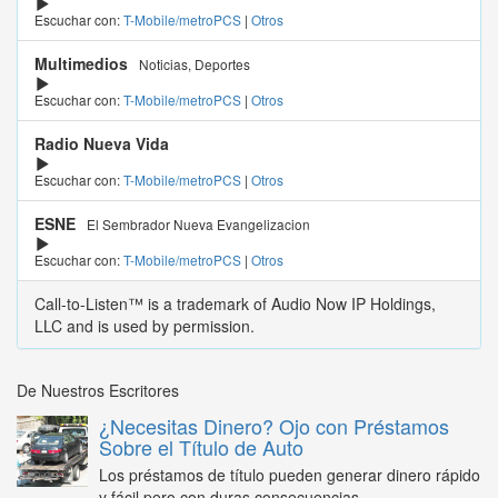
Escuchar con:
T-Mobile/metroPCS
|
Otros
Multimedios
Noticias, Deportes
Escuchar con:
T-Mobile/metroPCS
|
Otros
Radio Nueva Vida
Escuchar con:
T-Mobile/metroPCS
|
Otros
ESNE
El Sembrador Nueva Evangelizacion
Escuchar con:
T-Mobile/metroPCS
|
Otros
Call-to-Listen™ is a trademark of Audio Now IP Holdings,
LLC and is used by permission.
De Nuestros Escritores
¿Necesitas Dinero? Ojo con Préstamos
Sobre el Título de Auto
Los préstamos de título pueden generar dinero rápido
y fácil pero con duras consecuencias...