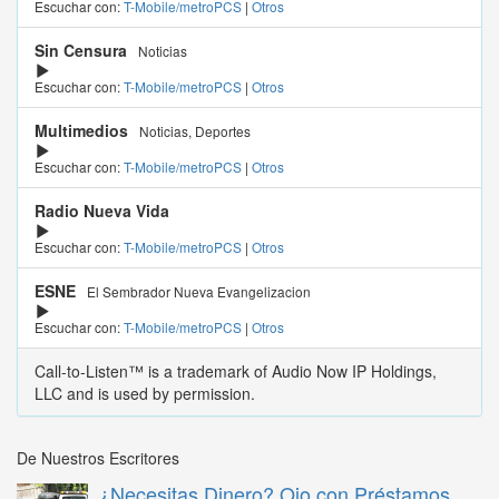
Escuchar con:
T-Mobile/metroPCS
|
Otros
Sin Censura
Noticias
Escuchar con:
T-Mobile/metroPCS
|
Otros
Multimedios
Noticias, Deportes
Escuchar con:
T-Mobile/metroPCS
|
Otros
Radio Nueva Vida
Escuchar con:
T-Mobile/metroPCS
|
Otros
ESNE
El Sembrador Nueva Evangelizacion
Escuchar con:
T-Mobile/metroPCS
|
Otros
Call-to-Listen™ is a trademark of Audio Now IP Holdings,
LLC and is used by permission.
De Nuestros Escritores
¿Necesitas Dinero? Ojo con Préstamos