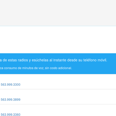
a de estas radios y esúchelas al instante desde su teléfono móvil.
ica consumo de minutos de voz, sin costo adicional.
:
563.999.3300
:
563.999.3899
:
563.999.3360