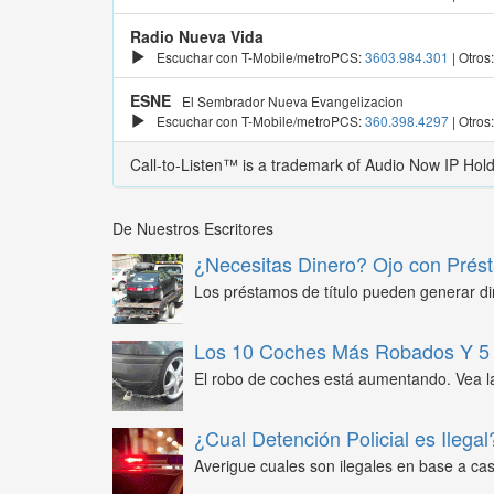
Radio Nueva Vida
Escuchar con T-Mobile/metroPCS:
3603.984.301
| Otros
ESNE
El Sembrador Nueva Evangelizacion
Escuchar con T-Mobile/metroPCS:
360.398.4297
| Otros
Call-to-Listen™ is a trademark of Audio Now IP Hol
De Nuestros Escritores
¿Necesitas Dinero? Ojo con Prést
Los préstamos de título pueden generar din
Los 10 Coches Más Robados Y 5 
El robo de coches está aumentando. Vea l
¿Cual Detención Policial es Ilegal
Averigue cuales son ilegales en base a caso