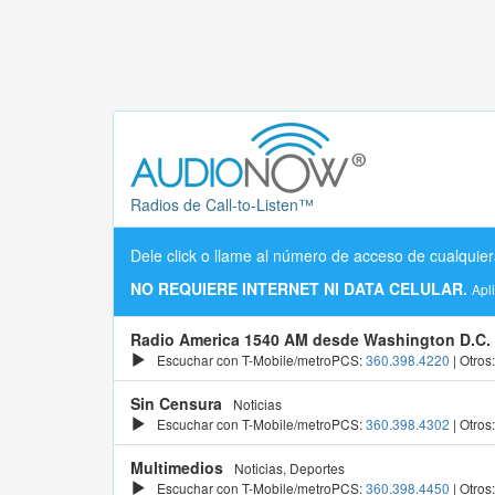
Radios de Call-to-Listen™
Dele click o llame al número de acceso de cualquier
NO REQUIERE INTERNET NI DATA CELULAR.
Apl
Radio America 1540 AM desde Washington D.C.
Escuchar con T-Mobile/metroPCS:
360.398.4220
| Otros
Sin Censura
Noticias
Escuchar con T-Mobile/metroPCS:
360.398.4302
| Otros
Multimedios
Noticias, Deportes
Escuchar con T-Mobile/metroPCS:
360.398.4450
| Otros