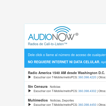
Radios de Call-to-Listen™
Dele click o llame al número de acceso de cualquier
NO REQUIERE INTERNET NI DATA CELULAR.
Apl
Radio America 1540 AM desde Washington D.C.
Escuchar con T-Mobile/metroPCS:
360.398.4220
| Otros
Sin Censura
Noticias
Escuchar con T-Mobile/metroPCS:
360.398.4302
| Otros
Multimedios
Noticias, Deportes
Escuchar con T-Mobile/metroPCS:
360.398.4450
| Otros