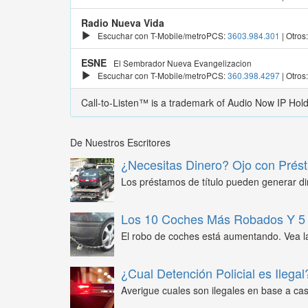
Radio Nueva Vida
Escuchar con T-Mobile/metroPCS:
3603.984.301
| Otros
ESNE
El Sembrador Nueva Evangelizacion
Escuchar con T-Mobile/metroPCS:
360.398.4297
| Otros
Call-to-Listen™ is a trademark of Audio Now IP Hol
De Nuestros Escritores
¿Necesitas Dinero? Ojo con Prést
Los préstamos de título pueden generar din
Los 10 Coches Más Robados Y 5 
El robo de coches está aumentando. Vea l
¿Cual Detención Policial es Ilegal
Averigue cuales son ilegales en base a caso