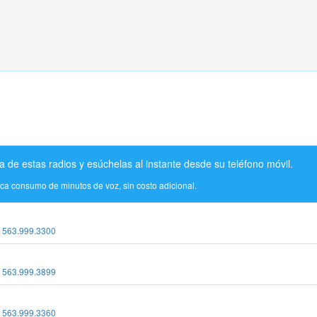
a de estas radios y esúchelas al instante desde su teléfono móvil.
ica consumo de minutos de voz, sin costo adicional.
:
563.999.3300
:
563.999.3899
:
563.999.3360