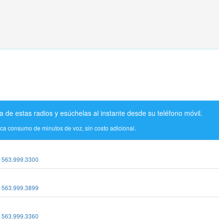
a de estas radios y esúchelas al instante desde su teléfono móvil.
ica consumo de minutos de voz, sin costo adicional.
:
563.999.3300
:
563.999.3899
:
563.999.3360