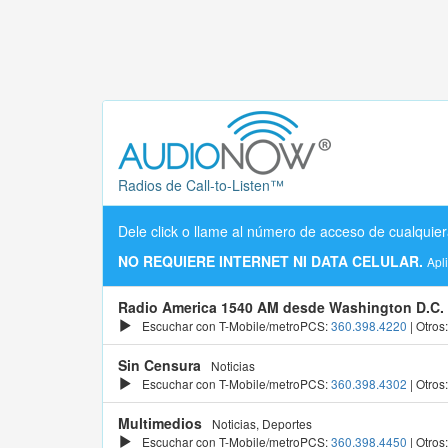
Radios de Call-to-Listen™
Dele click o llame al número de acceso de cualquier
NO REQUIERE INTERNET NI DATA CELULAR.
Apl
Radio America 1540 AM desde Washington D.C.
Escuchar con T-Mobile/metroPCS:
360.398.4220
| Otros
Sin Censura
Noticias
Escuchar con T-Mobile/metroPCS:
360.398.4302
| Otros
Multimedios
Noticias, Deportes
Escuchar con T-Mobile/metroPCS:
360.398.4450
| Otros