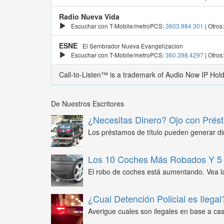
Radio Nueva Vida
Escuchar con T-Mobile/metroPCS:
3603.984.301
| Otros
ESNE
El Sembrador Nueva Evangelizacion
Escuchar con T-Mobile/metroPCS:
360.398.4297
| Otros
Call-to-Listen™ is a trademark of Audio Now IP Hol
De Nuestros Escritores
¿Necesitas Dinero? Ojo con Prést
Los préstamos de título pueden generar din
Los 10 Coches Más Robados Y 5 
El robo de coches está aumentando. Vea l
¿Cual Detención Policial es Ilegal
Averigue cuales son ilegales en base a caso