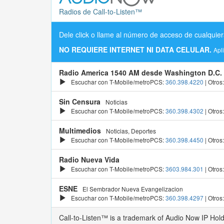
Radios de Call-to-Listen™
Dele click o llame al número de acceso de cualquier
NO REQUIERE INTERNET NI DATA CELULAR.
Apl
Radio America 1540 AM desde Washington D.C.
Escuchar con T-Mobile/metroPCS:
360.398.4220
| Otros
Sin Censura
Noticias
Escuchar con T-Mobile/metroPCS:
360.398.4302
| Otros
Multimedios
Noticias, Deportes
Escuchar con T-Mobile/metroPCS:
360.398.4450
| Otros
Radio Nueva Vida
Escuchar con T-Mobile/metroPCS:
3603.984.301
| Otros
ESNE
El Sembrador Nueva Evangelizacion
Escuchar con T-Mobile/metroPCS:
360.398.4297
| Otros
Call-to-Listen™ is a trademark of Audio Now IP Hol