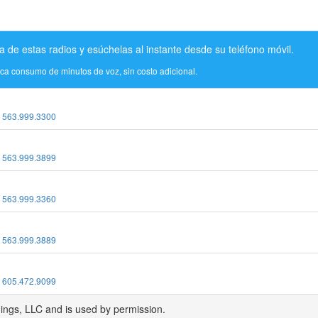
a de estas radios y esúchelas al instante desde su teléfono móvil.
ica consumo de minutos de voz, sin costo adicional.
:
563.999.3300
:
563.999.3899
:
563.999.3360
:
563.999.3889
:
605.472.9099
dings, LLC and is used by permission.