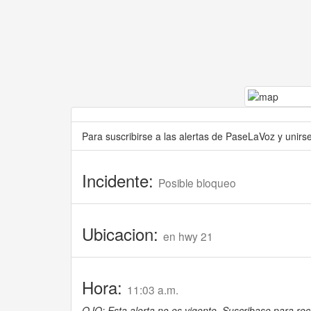
Para suscribirse a las alertas de PaseLaVoz y unir
Incidente:
Posible bloqueo
Ubicacion:
en hwy 21
Hora:
11:03 a.m.
OJO: Esta alerta no es vigente. Suscribase para reci