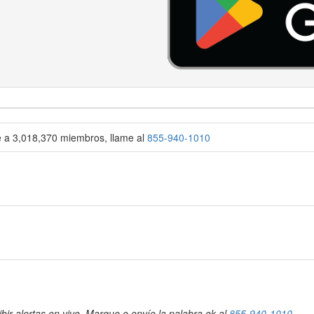
se a 3,018,370 miembros, llame al
855-940-1010
bir alertas en vivo. Marque o envíe la palabra ok al
855-940-1010
.