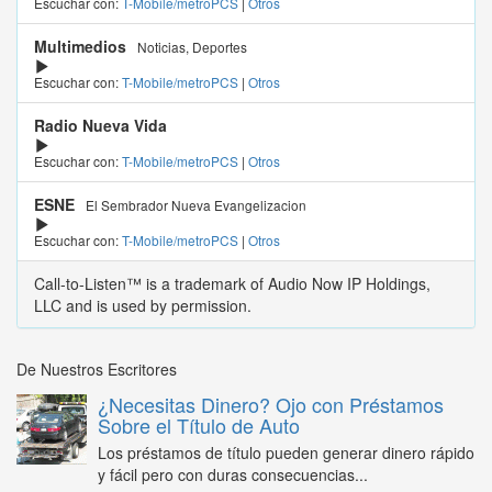
Escuchar con:
T-Mobile/metroPCS
|
Otros
Multimedios
Noticias, Deportes
Escuchar con:
T-Mobile/metroPCS
|
Otros
Radio Nueva Vida
Escuchar con:
T-Mobile/metroPCS
|
Otros
ESNE
El Sembrador Nueva Evangelizacion
Escuchar con:
T-Mobile/metroPCS
|
Otros
Call-to-Listen™ is a trademark of Audio Now IP Holdings,
LLC and is used by permission.
De Nuestros Escritores
¿Necesitas Dinero? Ojo con Préstamos
Sobre el Título de Auto
Los préstamos de título pueden generar dinero rápido
y fácil pero con duras consecuencias...