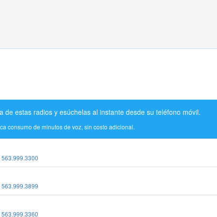
a de estas radios y esúchelas al instante desde su teléfono móvil.
ica consumo de minutos de voz, sin costo adicional.
:
563.999.3300
:
563.999.3899
:
563.999.3360