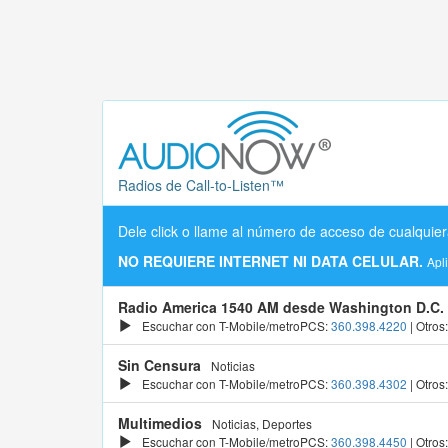
Radios de Call-to-Listen™
Dele click o llame al número de acceso de cualquier
NO REQUIERE INTERNET NI DATA CELULAR.
Apl
Radio America 1540 AM desde Washington D.C.
Escuchar con T-Mobile/metroPCS:
360.398.4220
| Otros
Sin Censura
Noticias
Escuchar con T-Mobile/metroPCS:
360.398.4302
| Otros
Multimedios
Noticias, Deportes
Escuchar con T-Mobile/metroPCS:
360.398.4450
| Otros