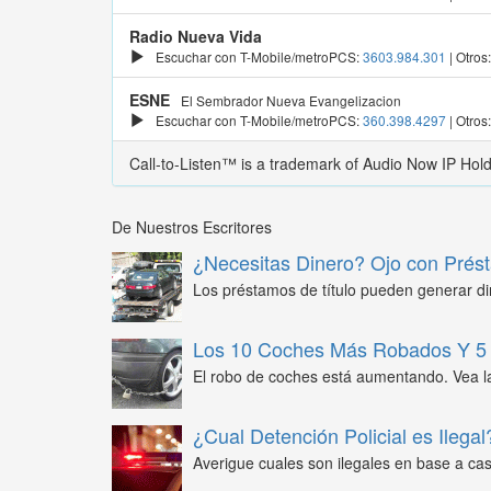
Radio Nueva Vida
Escuchar con T-Mobile/metroPCS:
3603.984.301
| Otros
ESNE
El Sembrador Nueva Evangelizacion
Escuchar con T-Mobile/metroPCS:
360.398.4297
| Otros
Call-to-Listen™ is a trademark of Audio Now IP Hol
De Nuestros Escritores
¿Necesitas Dinero? Ojo con Prést
Los préstamos de título pueden generar din
Los 10 Coches Más Robados Y 5 
El robo de coches está aumentando. Vea l
¿Cual Detención Policial es Ilegal
Averigue cuales son ilegales en base a caso