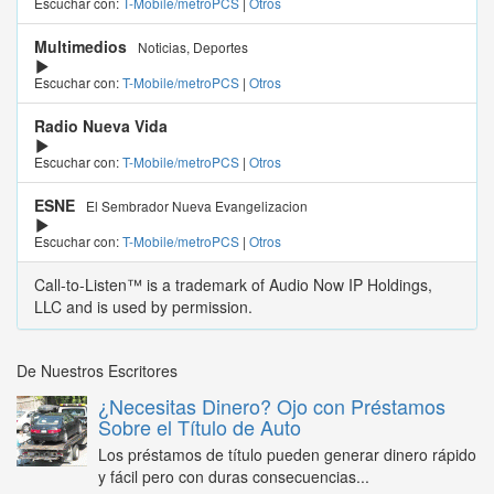
Escuchar con:
T-Mobile/metroPCS
|
Otros
Multimedios
Noticias, Deportes
Escuchar con:
T-Mobile/metroPCS
|
Otros
Radio Nueva Vida
Escuchar con:
T-Mobile/metroPCS
|
Otros
ESNE
El Sembrador Nueva Evangelizacion
Escuchar con:
T-Mobile/metroPCS
|
Otros
Call-to-Listen™ is a trademark of Audio Now IP Holdings,
LLC and is used by permission.
De Nuestros Escritores
¿Necesitas Dinero? Ojo con Préstamos
Sobre el Título de Auto
Los préstamos de título pueden generar dinero rápido
y fácil pero con duras consecuencias...