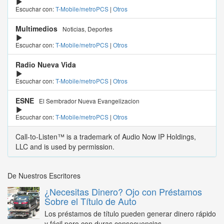
Escuchar con:
T-Mobile/metroPCS
|
Otros
Multimedios
Noticias, Deportes
Escuchar con:
T-Mobile/metroPCS
|
Otros
Radio Nueva Vida
Escuchar con:
T-Mobile/metroPCS
|
Otros
ESNE
El Sembrador Nueva Evangelizacion
Escuchar con:
T-Mobile/metroPCS
|
Otros
Call-to-Listen™ is a trademark of Audio Now IP Holdings,
LLC and is used by permission.
De Nuestros Escritores
¿Necesitas Dinero? Ojo con Préstamos
Sobre el Título de Auto
Los préstamos de título pueden generar dinero rápido
y fácil pero con duras consecuencias...