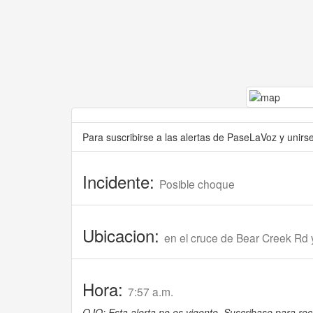
Para suscribirse a las alertas de PaseLaVoz y unir
Incidente:
Posible choque
Ubicacion:
en el cruce de Bear Creek Rd
Hora:
7:57 a.m.
OJO: Esta alerta no es vigente. Suscribase para reci