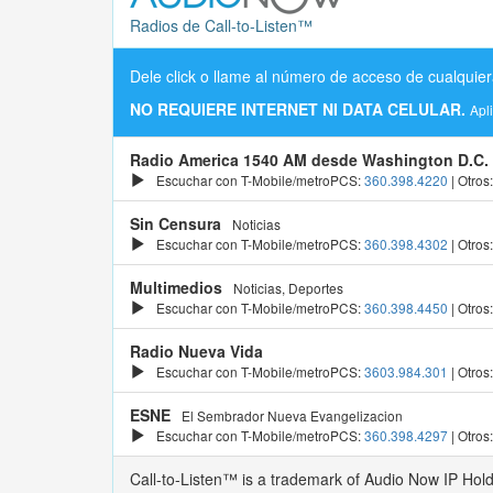
Radios de Call-to-Listen™
Dele click o llame al número de acceso de cualquier
NO REQUIERE INTERNET NI DATA CELULAR.
Apl
Radio America 1540 AM desde Washington D.C.
Escuchar con T-Mobile/metroPCS:
360.398.4220
| Otros
Sin Censura
Noticias
Escuchar con T-Mobile/metroPCS:
360.398.4302
| Otros
Multimedios
Noticias, Deportes
Escuchar con T-Mobile/metroPCS:
360.398.4450
| Otros
Radio Nueva Vida
Escuchar con T-Mobile/metroPCS:
3603.984.301
| Otros
ESNE
El Sembrador Nueva Evangelizacion
Escuchar con T-Mobile/metroPCS:
360.398.4297
| Otros
Call-to-Listen™ is a trademark of Audio Now IP Hol