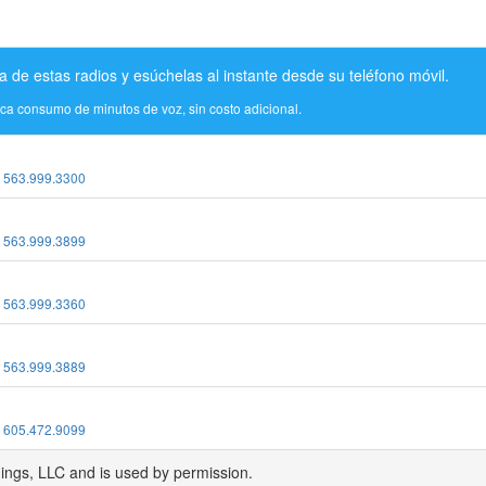
a de estas radios y esúchelas al instante desde su teléfono móvil.
ica consumo de minutos de voz, sin costo adicional.
:
563.999.3300
:
563.999.3899
:
563.999.3360
:
563.999.3889
:
605.472.9099
dings, LLC and is used by permission.