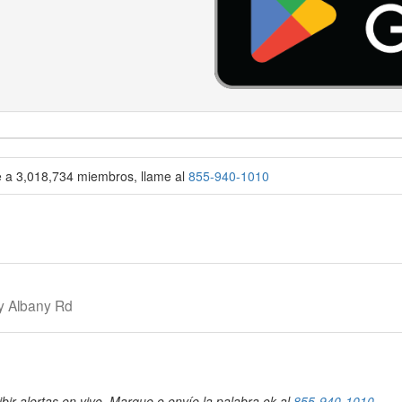
se a 3,018,734 miembros, llame al
855-940-1010
 y Albany Rd
bir alertas en vivo. Marque o envíe la palabra ok al
855-940-1010
.