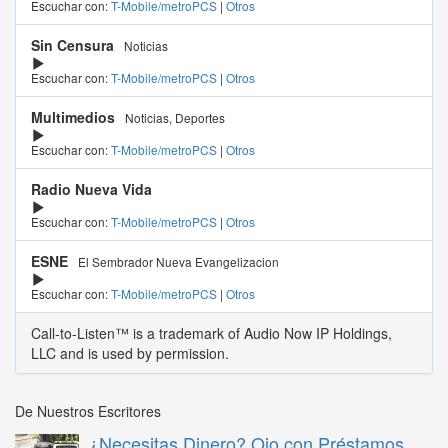
Escuchar con:
T-Mobile/metroPCS
|
Otros
Sin Censura
Noticias
Escuchar con:
T-Mobile/metroPCS
|
Otros
Multimedios
Noticias, Deportes
Escuchar con:
T-Mobile/metroPCS
|
Otros
Radio Nueva Vida
Escuchar con:
T-Mobile/metroPCS
|
Otros
ESNE
El Sembrador Nueva Evangelizacion
Escuchar con:
T-Mobile/metroPCS
|
Otros
Call-to-Listen™ is a trademark of Audio Now IP Holdings,
LLC and is used by permission.
De Nuestros Escritores
¿Necesitas Dinero? Ojo con Préstamos