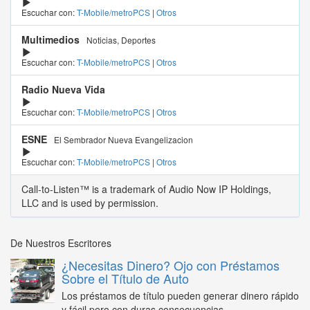
Escuchar con:
T-Mobile/metroPCS
|
Otros
Multimedios
Noticias, Deportes
Escuchar con:
T-Mobile/metroPCS
|
Otros
Radio Nueva Vida
Escuchar con:
T-Mobile/metroPCS
|
Otros
ESNE
El Sembrador Nueva Evangelizacion
Escuchar con:
T-Mobile/metroPCS
|
Otros
Call-to-Listen™ is a trademark of Audio Now IP Holdings,
LLC and is used by permission.
De Nuestros Escritores
¿Necesitas Dinero? Ojo con Préstamos
Sobre el Título de Auto
Los préstamos de título pueden generar dinero rápido
y fácil pero con duras consecuencias...