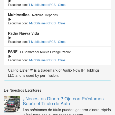
Escuchar con:
T-Mobile/metroPCS
|
Otros
Multimedios
Noticias, Deportes
Escuchar con:
T-Mobile/metroPCS
|
Otros
Radio Nueva Vida
Escuchar con:
T-Mobile/metroPCS
|
Otros
ESNE
El Sembrador Nueva Evangelizacion
Escuchar con:
T-Mobile/metroPCS
|
Otros
Call-to-Listen™ is a trademark of Audio Now IP Holdings,
LLC and is used by permission.
De Nuestros Escritores
¿Necesitas Dinero? Ojo con Préstamos
Sobre el Título de Auto
Los préstamos de título pueden generar dinero rápido
y fácil pero con duras consecuencias...