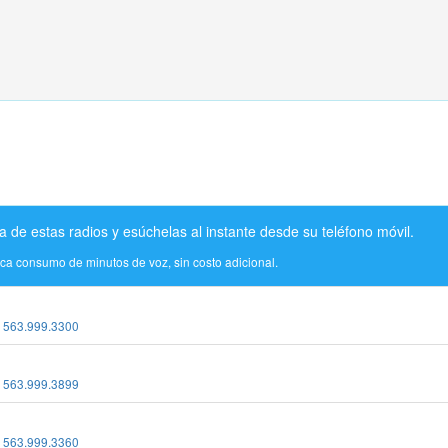
a de estas radios y esúchelas al instante desde su teléfono móvil.
ica consumo de minutos de voz, sin costo adicional.
:
563.999.3300
:
563.999.3899
:
563.999.3360