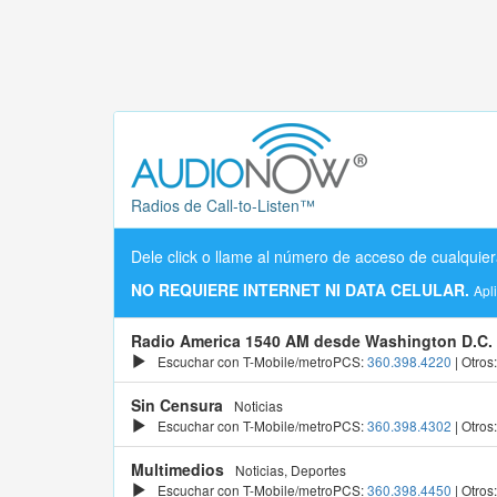
Radios de Call-to-Listen™
Dele click o llame al número de acceso de cualquier
NO REQUIERE INTERNET NI DATA CELULAR.
Apl
Radio America 1540 AM desde Washington D.C.
Escuchar con T-Mobile/metroPCS:
360.398.4220
| Otros
Sin Censura
Noticias
Escuchar con T-Mobile/metroPCS:
360.398.4302
| Otros
Multimedios
Noticias, Deportes
Escuchar con T-Mobile/metroPCS:
360.398.4450
| Otros