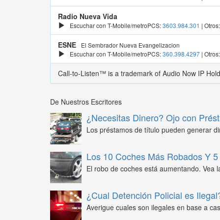
Radio Nueva Vida
Escuchar con T-Mobile/metroPCS:
3603.984.301
| Otros
ESNE
El Sembrador Nueva Evangelizacion
Escuchar con T-Mobile/metroPCS:
360.398.4297
| Otros
Call-to-Listen™ is a trademark of Audio Now IP Hol
De Nuestros Escritores
¿Necesitas Dinero? Ojo con Prést
Los préstamos de título pueden generar din
Los 10 Coches Más Robados Y 5 
El robo de coches está aumentando. Vea l
¿Cual Detención Policial es Ilegal
Averigue cuales son ilegales en base a caso