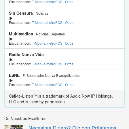
Escuchar con:
T-Mobile/metroPCS
|
Otros
Sin Censura
Noticias
Escuchar con:
T-Mobile/metroPCS
|
Otros
Multimedios
Noticias, Deportes
Escuchar con:
T-Mobile/metroPCS
|
Otros
Radio Nueva Vida
Escuchar con:
T-Mobile/metroPCS
|
Otros
ESNE
El Sembrador Nueva Evangelizacion
Escuchar con:
T-Mobile/metroPCS
|
Otros
Call-to-Listen™ is a trademark of Audio Now IP Holdings,
LLC and is used by permission.
De Nuestros Escritores
¿Necesitas Dinero? Ojo con Préstamos