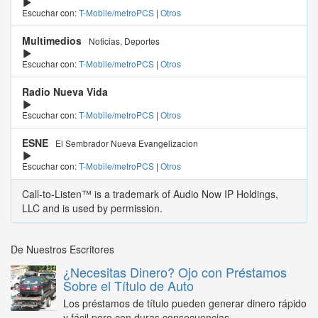
Escuchar con:
T-Mobile/metroPCS
|
Otros
Multimedios
Noticias, Deportes
Escuchar con:
T-Mobile/metroPCS
|
Otros
Radio Nueva Vida
Escuchar con:
T-Mobile/metroPCS
|
Otros
ESNE
El Sembrador Nueva Evangelizacion
Escuchar con:
T-Mobile/metroPCS
|
Otros
Call-to-Listen™ is a trademark of Audio Now IP Holdings,
LLC and is used by permission.
De Nuestros Escritores
¿Necesitas Dinero? Ojo con Préstamos
Sobre el Título de Auto
Los préstamos de título pueden generar dinero rápido
y fácil pero con duras consecuencias...