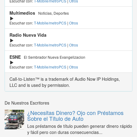
Escuchar con:
T-Mobile/metroPCS
|
Otros
Multimedios
Noticias, Deportes
Escuchar con:
T-Mobile/metroPCS
|
Otros
Radio Nueva Vida
Escuchar con:
T-Mobile/metroPCS
|
Otros
ESNE
El Sembrador Nueva Evangelizacion
Escuchar con:
T-Mobile/metroPCS
|
Otros
Call-to-Listen™ is a trademark of Audio Now IP Holdings,
LLC and is used by permission.
De Nuestros Escritores
¿Necesitas Dinero? Ojo con Préstamos
Sobre el Título de Auto
Los préstamos de título pueden generar dinero rápido
y fácil pero con duras consecuencias...