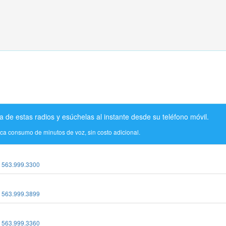
a de estas radios y esúchelas al instante desde su teléfono móvil.
ica consumo de minutos de voz, sin costo adicional.
:
563.999.3300
:
563.999.3899
:
563.999.3360