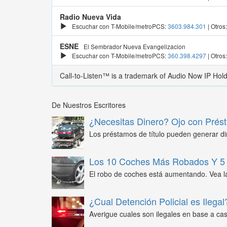
Radio Nueva Vida
Escuchar con T-Mobile/metroPCS:
3603.984.301
| Otros
ESNE
El Sembrador Nueva Evangelizacion
Escuchar con T-Mobile/metroPCS:
360.398.4297
| Otros
Call-to-Listen™ is a trademark of Audio Now IP Hol
De Nuestros Escritores
¿Necesitas Dinero? Ojo con Prést
Los préstamos de título pueden generar din
Los 10 Coches Más Robados Y 5 
El robo de coches está aumentando. Vea l
¿Cual Detención Policial es Ilegal
Averigue cuales son ilegales en base a caso