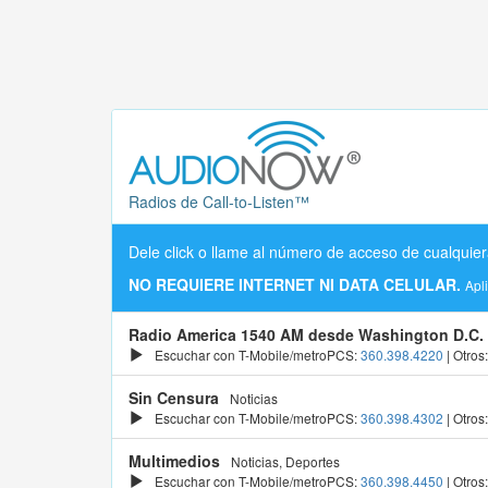
Radios de Call-to-Listen™
Dele click o llame al número de acceso de cualquier
NO REQUIERE INTERNET NI DATA CELULAR.
Apl
Radio America 1540 AM desde Washington D.C.
Escuchar con T-Mobile/metroPCS:
360.398.4220
| Otros
Sin Censura
Noticias
Escuchar con T-Mobile/metroPCS:
360.398.4302
| Otros
Multimedios
Noticias, Deportes
Escuchar con T-Mobile/metroPCS:
360.398.4450
| Otros