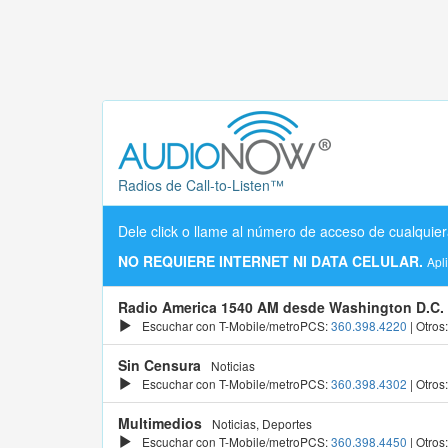
Radios de Call-to-Listen™
Dele click o llame al número de acceso de cualquier
NO REQUIERE INTERNET NI DATA CELULAR.
Apl
Radio America 1540 AM desde Washington D.C.
Escuchar con T-Mobile/metroPCS:
360.398.4220
| Otros
Sin Censura
Noticias
Escuchar con T-Mobile/metroPCS:
360.398.4302
| Otros
Multimedios
Noticias, Deportes
Escuchar con T-Mobile/metroPCS:
360.398.4450
| Otros