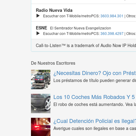
Radio Nueva Vida
Escuchar con T-Mobile/metroPCS:
3603.984.301
| Otros
ESNE
El Sembrador Nueva Evangelizacion
Escuchar con T-Mobile/metroPCS:
360.398.4297
| Otros
Call-to-Listen™ is a trademark of Audio Now IP Hol
De Nuestros Escritores
¿Necesitas Dinero? Ojo con Prést
Los préstamos de título pueden generar din
Los 10 Coches Más Robados Y 5 
El robo de coches está aumentando. Vea l
¿Cual Detención Policial es Ilegal
Averigue cuales son ilegales en base a caso