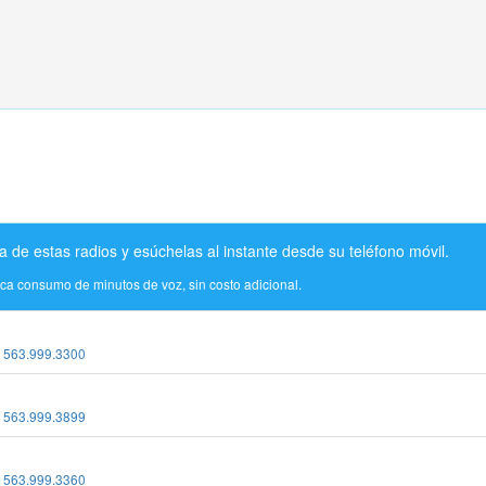
a de estas radios y esúchelas al instante desde su teléfono móvil.
ica consumo de minutos de voz, sin costo adicional.
:
563.999.3300
:
563.999.3899
:
563.999.3360